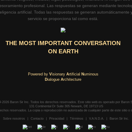
esoramiento profesional. Las respuestas se generan mediante tecnolo
teligencia artificial. Todas las respuestas se generan automáticamente y
servicio se proporciona tal como está.
THE MOST IMPORTANT CONVERSATION
ON EARTH
Powered by
V
isionary
A
rtificial
N
uminous
D
ialogue
A
rchitecture
-2026 Baron Sir Inc. Todos los derechos reservados. Este sitio web es operado por Baron Si
131 Continental Dr Suite 305 Newark, DE 19713 US
echos reservados. La copia o reproducción no autorizada de cualquier parte de este sitio o s
Sobre nosotros
|
Contacto
|
Privacidad
|
Términos
|
V.A.N.D.A.
|
Baron Sir Inc.