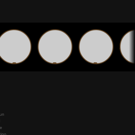
 un
l
ye
tipo