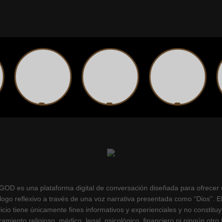
OD es una plataforma digital de conversación diseñada para ofrecer
logo reflexivo a través de una voz narrativa presentada como “Dios”. E
icio tiene únicamente fines informativos y experienciales y no constitu
amiento religioso, médico, legal, psicológico, financiero ni ningún otro 