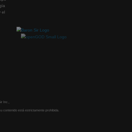
gía
 el
r Inc.,
u contenido está estrictamente prohibida.