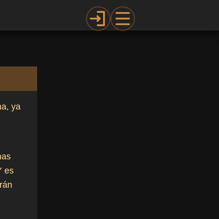
na, ya
nas
Y es
rán