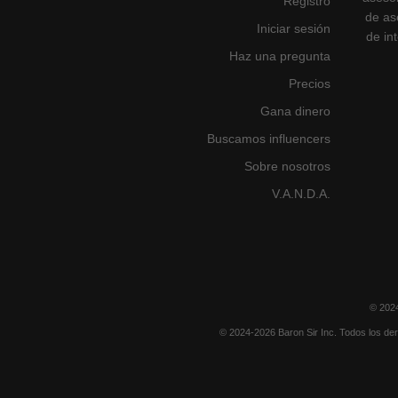
Registro
de as
Iniciar sesión
de in
Haz una pregunta
Precios
Gana dinero
Buscamos influencers
Sobre nosotros
V.A.N.D.A.
© 2024
© 2024-2026 Baron Sir Inc. Todos los der