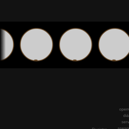
openG
diá
serv
asesor